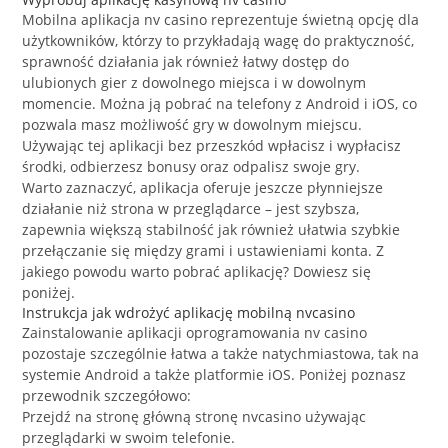
Mobilna aplikacja nv casino reprezentuje świetną opcję dla
użytkowników, którzy to przykładają wagę do praktyczność,
sprawność działania jak również łatwy dostęp do
ulubionych gier z dowolnego miejsca i w dowolnym
momencie. Można ją pobrać na telefony z Android i iOS, co
pozwala masz możliwość gry w dowolnym miejscu.
Używając tej aplikacji bez przeszkód wpłacisz i wypłacisz
środki, odbierzesz bonusy oraz odpalisz swoje gry.
Warto zaznaczyć, aplikacja oferuje jeszcze płynniejsze
działanie niż strona w przeglądarce – jest szybsza,
zapewnia większą stabilność jak również ułatwia szybkie
przełączanie się między grami i ustawieniami konta. Z
jakiego powodu warto pobrać aplikację? Dowiesz się
poniżej.
Instrukcja jak wdrożyć aplikację mobilną nvcasino
Zainstalowanie aplikacji oprogramowania nv casino
pozostaje szczególnie łatwa a także natychmiastowa, tak na
systemie Android a także platformie iOS. Poniżej poznasz
przewodnik szczegółowo:
Przejdź na stronę główną stronę nvcasino używając
przeglądarki w swoim telefonie.