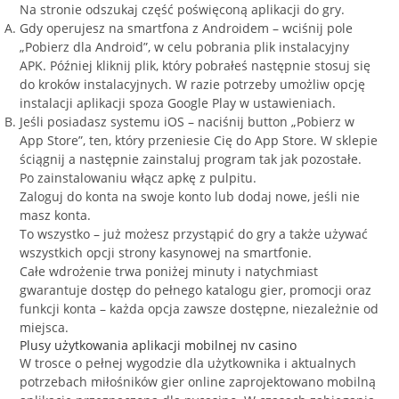
Na stronie odszukaj część poświęconą aplikacji do gry.
Gdy operujesz na smartfona z Androidem – wciśnij pole
„Pobierz dla Android”, w celu pobrania plik instalacyjny
APK. Później kliknij plik, który pobrałeś następnie stosuj się
do kroków instalacyjnych. W razie potrzeby umożliw opcję
instalacji aplikacji spoza Google Play w ustawieniach.
Jeśli posiadasz systemu iOS – naciśnij button „Pobierz w
App Store”, ten, który przeniesie Cię do App Store. W sklepie
ściągnij a następnie zainstaluj program tak jak pozostałe.
Po zainstalowaniu włącz apkę z pulpitu.
Zaloguj do konta na swoje konto lub dodaj nowe, jeśli nie
masz konta.
To wszystko – już możesz przystąpić do gry a także używać
wszystkich opcji strony kasynowej na smartfonie.
Całe wdrożenie trwa poniżej minuty i natychmiast
gwarantuje dostęp do pełnego katalogu gier, promocji oraz
funkcji konta – każda opcja zawsze dostępne, niezależnie od
miejsca.
Plusy użytkowania aplikacji mobilnej nv casino
W trosce o pełnej wygodzie dla użytkownika i aktualnych
potrzebach miłośników gier online zaprojektowano mobilną