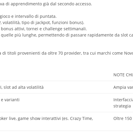
rva di apprendimento già dal secondo accesso.
 gioco e intervallo di puntata.
 volatilità, tipo di jackpot, funzioni bonus).
nus attivi, tornei e challenge settimanali.
che quelle più lunghe, permettendo di passare rapidamente da slot ca
di titoli provenienti da oltre 70 provider, tra cui marchi come Nov
NOTE CHI
, slot ad alta volatilità
Ampia var
 e varianti
Interfacci
strategia
poker live, game show interattivi (es. Crazy Time,
Oltre 150 t