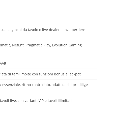
sual a giochi da tavolo o live dealer senza perdere
omatic, NetEnt, Pragmatic Play, Evolution Gaming,
AVE
ietà di temi, molte con funzioni bonus e jackpot
a essenziale, ritmo controllato, adatto a chi predilige
avoli live, con varianti VIP e tavoli illimitati