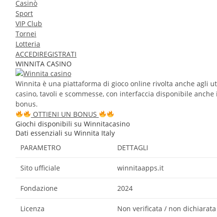
Casinò
Sport
VIP Club
Tornei
Lotteria
ACCEDI
REGISTRATI
WINNITA CASINO
Winnita è una piattaforma di gioco online rivolta anche agli ut
casino, tavoli e scommesse, con interfaccia disponibile anche in
bonus.
OTTIENI UN BONUS
Giochi disponibili su Winnitacasino
Dati essenziali su Winnita Italy
PARAMETRO
DETTAGLI
Sito ufficiale
winnitaapps.it
Fondazione
2024
Licenza
Non verificata / non dichiarata