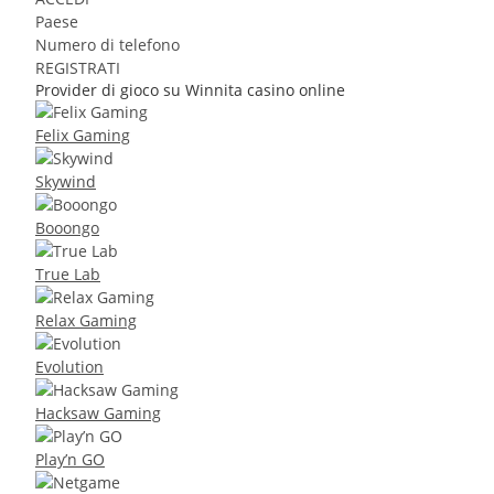
Paese
Numero di telefono
REGISTRATI
Provider di gioco su Winnita casino online
Felix Gaming
Skywind
Booongo
True Lab
Relax Gaming
Evolution
Hacksaw Gaming
Play’n GO