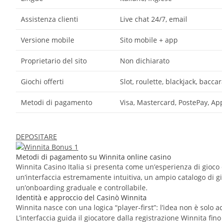
Assistenza clienti
Live chat 24/7, email
Versione mobile
Sito mobile + app
Proprietario del sito
Non dichiarato
Giochi offerti
Slot, roulette, blackjack, baccar
Metodi di pagamento
Visa, Mastercard, PostePay, Ap
DEPOSITARE
Metodi di pagamento su Winnita online casino
Winnita Casino Italia si presenta come un’esperienza di gioco
un’interfaccia estremamente intuitiva, un ampio catalogo di gio
un’onboarding graduale e controllabile.
Identità e approccio del Casinò Winnita
Winnita nasce con una logica “player‑first”: l’idea non è solo 
L’interfaccia guida il giocatore dalla registrazione Winnita fin