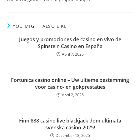
YOU MIGHT ALSO LIKE
Juegos y promociones de casino en vivo de
Spinstein Casino en España
April 7, 2026
Fortunica casino online – Uw ultieme bestemming
voor casino- en gokprestaties
April 2, 2026
Finn 888 casino live blackjack dom ultimata
svenska casino 2025!
December 18, 2025