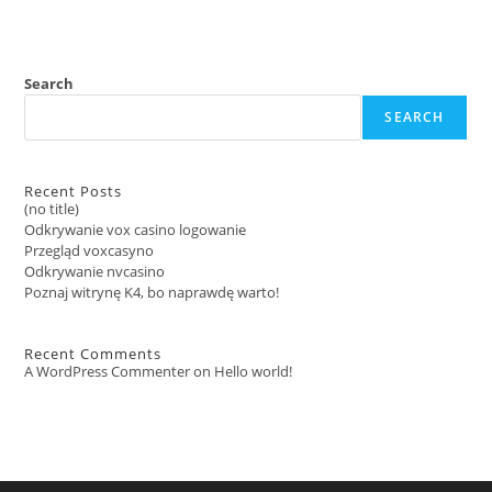
Search
SEARCH
Recent Posts
(no title)
Odkrywanie vox casino logowanie
Przegląd voxcasyno
Odkrywanie nvcasino
Poznaj witrynę K4, bo naprawdę warto!
Recent Comments
A WordPress Commenter
on
Hello world!