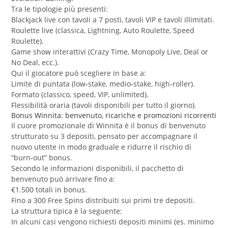
Tra le tipologie più presenti:
Blackjack live con tavoli a 7 posti, tavoli VIP e tavoli illimitati.
Roulette live (classica, Lightning, Auto Roulette, Speed
Roulette).
Game show interattivi (Crazy Time, Monopoly Live, Deal or
No Deal, ecc.).
Qui il giocatore può scegliere in base a:
Limite di puntata (low‑stake, medio‑stake, high‑roller).
Formato (classico, speed, VIP, unlimited).
Flessibilità oraria (tavoli disponibili per tutto il giorno).
Bonus Winnita: benvenuto, ricariche e promozioni ricorrenti
Il cuore promozionale di Winnita è il bonus di benvenuto
strutturato su 3 depositi, pensato per accompagnare il
nuovo utente in modo graduale e ridurre il rischio di
“burn‑out” bonus.
Secondo le informazioni disponibili, il pacchetto di
benvenuto può arrivare fino a:
€1.500 totali in bonus.
Fino a 300 Free Spins distribuiti sui primi tre depositi.
La struttura tipica è la seguente:
In alcuni casi vengono richiesti depositi minimi (es. minimo