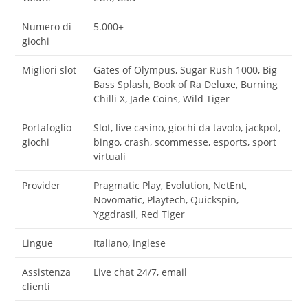
Numero di
5.000+
giochi
Migliori slot
Gates of Olympus, Sugar Rush 1000, Big
Bass Splash, Book of Ra Deluxe, Burning
Chilli X, Jade Coins, Wild Tiger
Portafoglio
Slot, live casino, giochi da tavolo, jackpot,
giochi
bingo, crash, scommesse, esports, sport
virtuali
Provider
Pragmatic Play, Evolution, NetEnt,
Novomatic, Playtech, Quickspin,
Yggdrasil, Red Tiger
Lingue
Italiano, inglese
Assistenza
Live chat 24/7, email
clienti