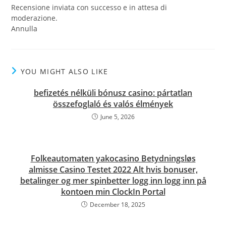
Recensione inviata con successo e in attesa di
moderazione.
Annulla
YOU MIGHT ALSO LIKE
befizetés nélküli bónusz casino: pártatlan
összefoglaló és valós élmények
June 5, 2026
Folkeautomaten yakocasino Betydningsløs
almisse Casino Testet 2022 Alt hvis bonuser,
betalinger og mer spinbetter logg inn logg inn på
kontoen min ClockIn Portal
December 18, 2025