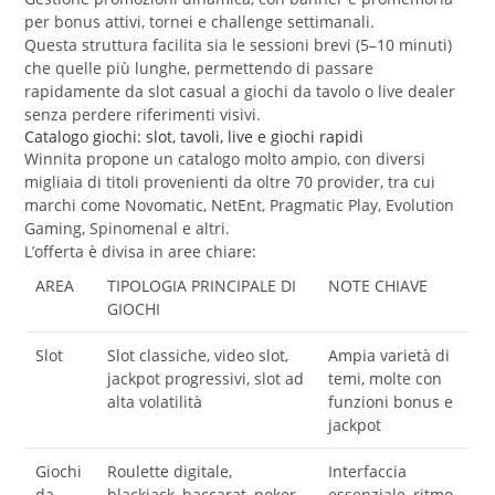
per bonus attivi, tornei e challenge settimanali.
Questa struttura facilita sia le sessioni brevi (5–10 minuti)
che quelle più lunghe, permettendo di passare
rapidamente da slot casual a giochi da tavolo o live dealer
senza perdere riferimenti visivi.
Catalogo giochi: slot, tavoli, live e giochi rapidi
Winnita propone un catalogo molto ampio, con diversi
migliaia di titoli provenienti da oltre 70 provider, tra cui
marchi come Novomatic, NetEnt, Pragmatic Play, Evolution
Gaming, Spinomenal e altri.
L’offerta è divisa in aree chiare:
AREA
TIPOLOGIA PRINCIPALE DI
NOTE CHIAVE
GIOCHI
Slot
Slot classiche, video slot,
Ampia varietà di
jackpot progressivi, slot ad
temi, molte con
alta volatilità
funzioni bonus e
jackpot
Giochi
Roulette digitale,
Interfaccia
da
blackjack, baccarat, poker
essenziale, ritmo