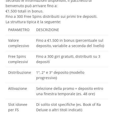
Secondo le informazioni disponibili, il pacchetto di
benvenuto può arrivare fino a:
€1.500 totali in bonus.
Fino a 300 Free Spins distribuiti sui primi tre depositi.
La struttura tipica è la seguente:
PARAMETRO
DESCRIZIONE
Valore
Fino a €1.500 in bonus (percentuale sul
complessivo
deposito, variabile a seconda del livello)
Free Spins
Fino a 300 giri gratuiti, distribuiti su 3
complessivi
depositi
Distribuzione
1°, 2° e 3° deposito (modello
progressivo)
Attivazione
Selezione della promo + deposito entro
una finestra temporale (es. 48 ore)
Slot idonee
Di solito slot specifiche (es. Book of Ra
per FS
Deluxe o altri titoli indicati)