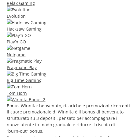
Relax Gaming
Evolution
Hacksaw Gaming
Play’n GO
Netgame
Pragmatic Play
Big Time Gaming
Tom Horn
Bonus Winnita: benvenuto, ricariche e promozioni ricorrenti
Il cuore promozionale di Winnita è il bonus di benvenuto
strutturato su 3 depositi, pensato per accompagnare il
nuovo utente in modo graduale e ridurre il rischio di
“burn‑out” bonus.