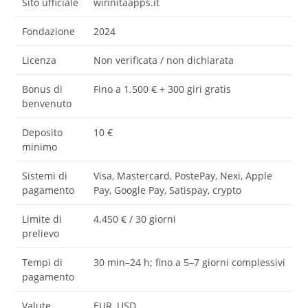
Sito ufficiale
winnitaapps.it
Fondazione
2024
Licenza
Non verificata / non dichiarata
Bonus di
Fino a 1.500 € + 300 giri gratis
benvenuto
Deposito
10 €
minimo
Sistemi di
Visa, Mastercard, PostePay, Nexi, Apple
pagamento
Pay, Google Pay, Satispay, crypto
Limite di
4.450 € / 30 giorni
prelievo
Tempi di
30 min–24 h; fino a 5–7 giorni complessivi
pagamento
Valute
EUR, USD