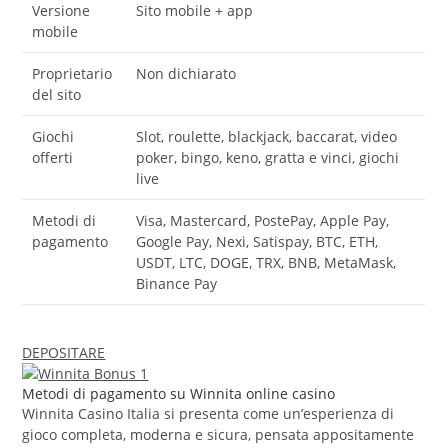
Versione
Sito mobile + app
mobile
Proprietario
Non dichiarato
del sito
Giochi
Slot, roulette, blackjack, baccarat, video
offerti
poker, bingo, keno, gratta e vinci, giochi
live
Metodi di
Visa, Mastercard, PostePay, Apple Pay,
pagamento
Google Pay, Nexi, Satispay, BTC, ETH,
USDT, LTC, DOGE, TRX, BNB, MetaMask,
Binance Pay
DEPOSITARE
Metodi di pagamento su Winnita online casino
Winnita Casino Italia si presenta come un’esperienza di
gioco completa, moderna e sicura, pensata appositamente