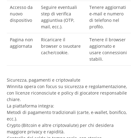
Accesso da
Seguire eventuali
Tenere aggiornati
nuovo
step di verifica
e‑mail e numero
dispositivo
aggiuntiva (OTP,
di telefono nel
mail, ecc.).
profilo.
Pagina non
Ricaricare il
Tenere il browser
aggiornata
browser o svuotare
aggiornato e
cache/cookie.
usare connessioni
stabili.
Sicurezza, pagamenti e criptovalute
Winnita opera con focus su sicurezza e regolamentazione,
con licenze riconosciute e policy di giocatore responsabile
chiare.
La piattaforma integra:
Metodi di pagamento tradizionali (carte, e‑wallet, bonifico,
ecc.).
Crypto (Bitcoin e altre criptovalute) per chi desidera
maggiore privacy e rapidità.