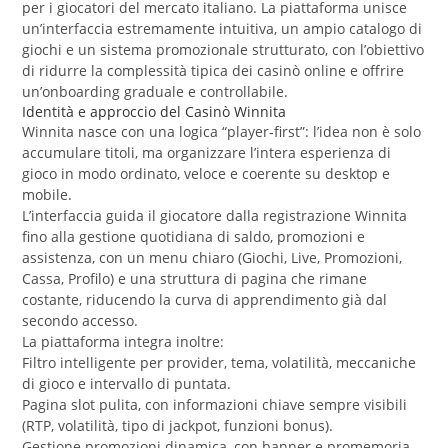
per i giocatori del mercato italiano. La piattaforma unisce
un’interfaccia estremamente intuitiva, un ampio catalogo di
giochi e un sistema promozionale strutturato, con l’obiettivo
di ridurre la complessità tipica dei casinò online e offrire
un’onboarding graduale e controllabile.
Identità e approccio del Casinò Winnita
Winnita nasce con una logica “player‑first”: l’idea non è solo
accumulare titoli, ma organizzare l’intera esperienza di
gioco in modo ordinato, veloce e coerente su desktop e
mobile.
L’interfaccia guida il giocatore dalla registrazione Winnita
fino alla gestione quotidiana di saldo, promozioni e
assistenza, con un menu chiaro (Giochi, Live, Promozioni,
Cassa, Profilo) e una struttura di pagina che rimane
costante, riducendo la curva di apprendimento già dal
secondo accesso.
La piattaforma integra inoltre:
Filtro intelligente per provider, tema, volatilità, meccaniche
di gioco e intervallo di puntata.
Pagina slot pulita, con informazioni chiave sempre visibili
(RTP, volatilità, tipo di jackpot, funzioni bonus).
Gestione promozioni dinamica, con banner e promemoria