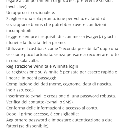
legate a comportamenti di gioco (es. preferenze su slot,
tavoli, live).
Un approccio razionale è:
Scegliere una sola promozione per volta, evitando di
sovrapporre bonus che potrebbero avere condizioni
incompatibili.
Leggere sempre i requisiti di scommessa (wager), i giochi
idonei e la durata della promo.
Utilizzare il cashback come “seconda possibilità” dopo una
sessione poco fortunata, senza pensare a recuperare tutto
in una sola volta.
Registrazione Winnita e Winnita login
La registrazione su Winnita è pensata per essere rapida e
lineare, in pochi passaggi:
Compilazione dei dati (nome, cognome, data di nascita,
indirizzo, ecc.).
Inserimento e‑mail e creazione di una password robusta.
Verifica del contatto (e‑mail o SMS).
Conferma delle informazioni e accesso al conto.
Dopo il primo accesso, è consigliabile:
Aggiornare password e impostare autenticazione a due
fattori (se disponibile).