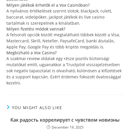
Milyen játékok érhetők el a Vox Casinóban?
A nyilvános értékelések szerint slotok, blackjack, rulett,
baccarat, videópóker, jackpot játékok és live casino
tartalmak is szerepelnek a kínálatban.
Milyen fizetési módok vannak?
A felsorolt opciók között megtalálható többek között a Visa,
Mastercard, Skrill, Neteller, PaysafeCard, banki átutalás,
Apple Pay, Google Pay és több kriptós megoldás is.
Megbízható a Vox Casino?
A szakmai review oldalak egy része pozitív biztonsági
mutatókat említ, ugyanakkor a Trustpilot visszajelzéseiben
sok negatív tapasztalat is olvasható, különösen a kifizetések
és a support kapcsán. Ezért érdemes fokozott óvatossággal
kezelni.
YOU MIGHT ALSO LIKE
Как радость коррелирует с чувством новизны
December 19, 2025