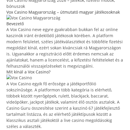
Vox Casino Magyarország 2026 – játékok, fizetési módok,
bónuszok
Vox Casino Magyarország – útmutató magyar játékosoknak
Bevezető
A Vox Casino neve egyre gyakrabban bukkan fel az online
kaszinók iránt érdeklődő játékosok körében. A platform
modern felületet, széles játékválasztékot és többféle fizetési
megoldást kínál, ezért sokan kíváncsiak rá Magyarországon
is. Ugyanakkor a regisztráció előtt érdemes nemcsak az
ajánlatokat, hanem a licencelést, a kifizetési feltételeket és a
felhasználói visszajelzéseket is megvizsgálni.
Mit kínál a Vox Casino?
A Vox Casino egyik fő erőssége a játékportfólió
sokszínűsége. A platformon több kategória is elérhető,
többek között nyerőgépek, rulett, blackjack, baccarat,
videópóker, jackpot játékok, valamint élő osztós asztalok. A
Casino Guru összesítése szerint a kaszinó 67 játékfejlesztő
tartalmait listázza, és az elérhető játéktípusok között a
klasszikus asztali játékoktól a live casino megoldásokig
széles a választék.