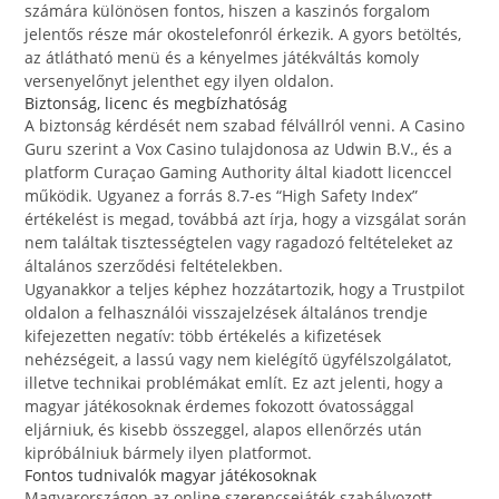
számára különösen fontos, hiszen a kaszinós forgalom
jelentős része már okostelefonról érkezik. A gyors betöltés,
az átlátható menü és a kényelmes játékváltás komoly
versenyelőnyt jelenthet egy ilyen oldalon.
Biztonság, licenc és megbízhatóság
A biztonság kérdését nem szabad félvállról venni. A Casino
Guru szerint a Vox Casino tulajdonosa az Udwin B.V., és a
platform Curaçao Gaming Authority által kiadott licenccel
működik. Ugyanez a forrás 8.7-es “High Safety Index”
értékelést is megad, továbbá azt írja, hogy a vizsgálat során
nem találtak tisztességtelen vagy ragadozó feltételeket az
általános szerződési feltételekben.
Ugyanakkor a teljes képhez hozzátartozik, hogy a Trustpilot
oldalon a felhasználói visszajelzések általános trendje
kifejezetten negatív: több értékelés a kifizetések
nehézségeit, a lassú vagy nem kielégítő ügyfélszolgálatot,
illetve technikai problémákat említ. Ez azt jelenti, hogy a
magyar játékosoknak érdemes fokozott óvatossággal
eljárniuk, és kisebb összeggel, alapos ellenőrzés után
kipróbálniuk bármely ilyen platformot.
Fontos tudnivalók magyar játékosoknak
Magyarországon az online szerencsejáték szabályozott