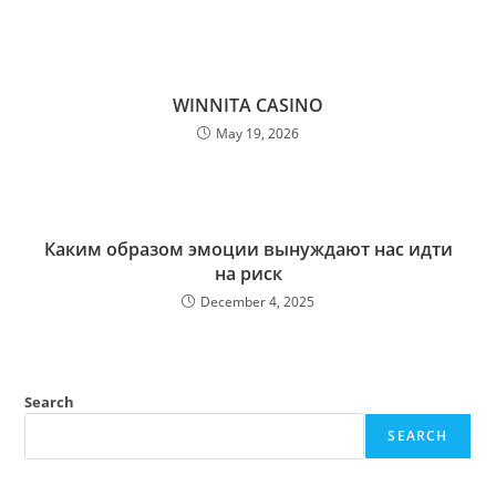
WINNITA CASINO
May 19, 2026
Каким образом эмоции вынуждают нас идти
на риск
December 4, 2025
Search
SEARCH