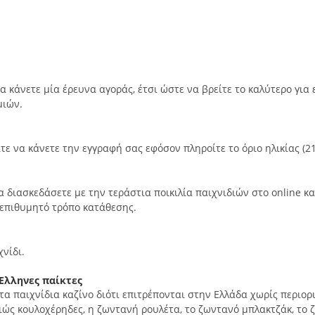
α κάνετε μία έρευνα αγοράς, έτσι ώστε να βρείτε το καλύτερο για ε
μιών.
ίτε να κάνετε την εγγραφή σας εφόσον πληροίτε το όριο ηλικίας (21
α διασκεδάσετε με την τεράστια ποικιλία παιχνιδιών στο online κ
ν επιθυμητό τρόπο κατάθεσης.
νίδι.
Έλληνες παίκτες
τα παιχνίδια καζίνο διότι επιτρέπονται στην Ελλάδα χωρίς περιο
λιώς κουλοχέρηδες, η ζωντανή ρουλέτα, το ζωντανό μπλακτζάκ, το