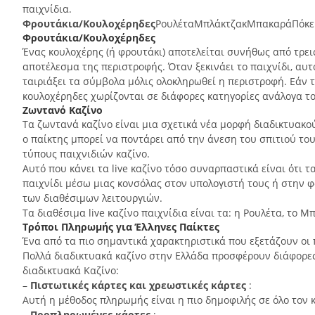
παιχνίδια.
Φρουτάκια/Κουλοχέρηδες
ΡουλέταΜπλάκτζακΜπακαράΠόκε
Φρουτάκια/Κουλοχέρηδες
Ένας κουλοχέρης (ή φρουτάκι) αποτελείται συνήθως από τρει
αποτέλεσμα της περιστροφής. Όταν ξεκινάει το παιχνίδι, αυτ
ταιριάξει τα σύμβολα μόλις ολοκληρωθεί η περιστροφή. Εάν το
κουλοχέρηδες χωρίζονται σε διάφορες κατηγορίες ανάλογα το 
Ζωντανό Καζίνο
Τα ζωντανά καζίνο είναι μια σχετικά νέα μορφή διαδικτυακ
ο παίκτης μπορεί να ποντάρει από την άνεση του σπιτιού το
τύπους παιχνιδιών καζίνο.
Αυτό που κάνει τα live καζίνο τόσο συναρπαστικά είναι ότι 
παιχνίδι μέσω μιας κονσόλας στον υπολογιστή τους ή στην 
των διαθέσιμων λειτουργιών.
Τα διαθέσιμα live καζίνο παιχνίδια είναι τα: η Ρουλέτα, το Μ
Τρόποι Πληρωμής για Έλληνες Παίκτες
Ένα από τα πιο σημαντικά χαρακτηριστικά που εξετάζουν οι 
Πολλά διαδικτυακά καζίνο στην Ελλάδα προσφέρουν διάφορες
διαδικτυακά Καζίνο:
–
Πιστωτικές κάρτες και χρεωστικές κάρτες
:
Αυτή η μέθοδος πληρωμής είναι η πιο δημοφιλής σε όλο τον κ
–
Προπληρωμένες κάρτες
: