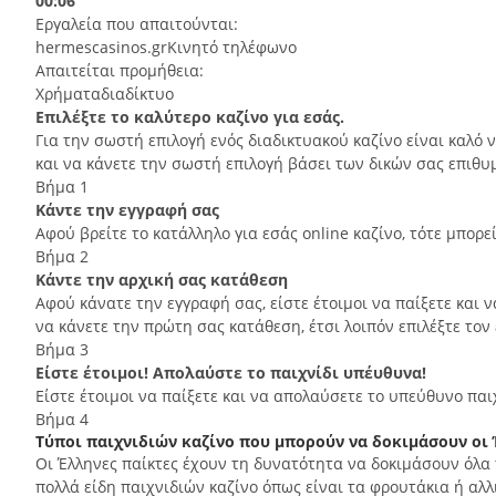
00:06
Εργαλεία που απαιτούνται:
hermescasinos.grKινητό τηλέφωνο
Απαιτείται προμήθεια:
Χρήματαδιαδίκτυο
Επιλέξτε το καλύτερο καζίνο για εσάς.
Για την σωστή επιλογή ενός διαδικτυακού καζίνο είναι καλό ν
και να κάνετε την σωστή επιλογή βάσει των δικών σας επιθυ
Βήμα 1
Κάντε την εγγραφή σας
Αφού βρείτε το κατάλληλο για εσάς online καζίνο, τότε μπορε
Βήμα 2
Κάντε την αρχική σας κατάθεση
Αφού κάνατε την εγγραφή σας, είστε έτοιμοι να παίξετε και ν
να κάνετε την πρώτη σας κατάθεση, έτσι λοιπόν επιλέξτε το
Βήμα 3
Είστε έτοιμοι! Απολαύστε το παιχνίδι υπέυθυνα!
Είστε έτοιμοι να παίξετε και να απολαύσετε το υπεύθυνο παιχ
Βήμα 4
Τύποι παιχνιδιών καζίνο που μπορούν να δοκιμάσουν οι 
Οι Έλληνες παίκτες έχουν τη δυνατότητα να δοκιμάσουν όλα 
πολλά είδη παιχνιδιών καζίνο όπως είναι τα φρουτάκια ή αλ