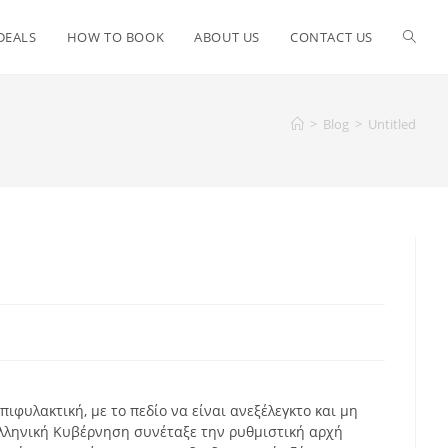
Toggle
DEALS
HOW TO BOOK
ABOUT US
CONTACT US
websit
>
Blog
>
Untitled
search
ιφυλακτική, με το πεδίο να είναι ανεξέλεγκτο και μη
Ελληνική Κυβέρνηση συνέταξε την ρυθμιστική αρχή