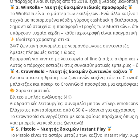
Ο πάροχος είναι ενεργός από το 2018, έχει χιλιάδες ικανοπο
3. WinRolla – Νικητής δοκιμών Ειδικές προσφορές
Το WinRolla είναι ο μάστερ των εκπλήξεων. Ενώ άλλα καζίνο
συχνά με περιορισμένα κέρδη, γύρους cashback ή διπλασιασ
Σημαντικό στοιχείο: η προσφορά «Τροχός των Μυστικών», ό
υπάρχουν τυχαία κέρδη – κάθε περιστροφή είναι πραγματική
Ιδιαίτερα χαρακτηριστικά:
24/7 ζωντανή συνομιλία με γερμανόφωνους συντονιστές
Άμεσες πληρωμές εντός 1 ώρας
Εφαρμογή για κινητά με λειτουργία offline (παίξτε ακόμα και χ
Αυτός ο πάροχος εστιάζει στις συναισθηματικές εμπειρίες – δε
4. CrownGold – Νικητής δοκιμών ζωντανών καζίνο
Αν σου αρέσει η δράση των ζωντανών καζίνο, τότε το CrownG
μπλάκτζακ και πόκερ, το CrownGold προσφέρει μια ατμόσφαιρ
Χαρακτηριστικά:
Βίντεο υψηλής ανάλυσης (4K)
Διαδραστικές λειτουργίες: συνομιλία με τον ντίλερ, emotico
Ελάχιστες πονταρίσματα από 0,50 € – ιδανικό για αρχάριους
Το CrownGold συνεργάζεται με κορυφαίους παρόχους όπως η E
ναι: μπορείς να κερδίσεις ζωντανά!
5. Pistolo – Νικητής δοκιμών Instant Play
Το Pistolo είναι το αστέρι μεταξύ των καζίνο Instant Play. 