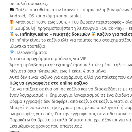
σε παλιά συσκευές.
Παίξτε απευθείας στον browser – συμπεριλαμβανομένων δη
Android, iOS και ακόμη και σε tablet.
Μπόνους: 100% έως 500 € + 100 δωρεάν περιστροφές – όλα 
Συμβουλή: Χρησιμοποιήστε τη λειτουργία «Quick-Play» – ε
6. InfinityCasino – Νικητής δοκιμών
Καζίνο για παίκ
Το Infinity είναι το καζίνο ελίτ για παίκτες που στοιχηματί
ιδιωτικά τραπέζια.
Πλεονεκτήματα:
Ατομικά προγράμματα μπόνους για VIP
Άμεση πρόσβαση στην εξυπηρέτηση πελατών μέσω τηλεφών
Μέγιστα όρια πληρωμών έως 1 εκατ. € ανά μήνα
Αυτό δεν είναι καζίνο για αρχάριους, αλλά για παίκτες που α
Πώς να εγγραφείτε στο online καζίνο
Για να παίξετε σε ένα online καζίνο και να διασκεδάσετε με 
έναν λογαριασμό. Η δημιουργία λογαριασμού σε ένα διαδικτυα
φόρμα εγγραφής δεν διαφέρει από καζίνο σε καζίνο, γιατί οι α
Μπορείτε να κάνετε την εγγραφή σας μέσω υπολογιστή ή φορ
πληροφορίες για εσάς. Για την εγγραφή σας σε διαδικτυακό κα
Παρακάτω θα βρείτε τα απλά βήματα που χρειάζονται για να 
Εκτιμώμενος χρόνος που απαιτείται: