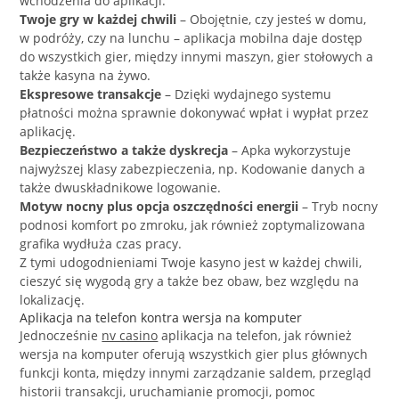
wchodzenia do aplikacji.
Twoje gry w każdej chwili
– Obojętnie, czy jesteś w domu,
w podróży, czy na lunchu – aplikacja mobilna daje dostęp
do wszystkich gier, między innymi maszyn, gier stołowych a
także kasyna na żywo.
Ekspresowe transakcje
– Dzięki wydajnego systemu
płatności można sprawnie dokonywać wpłat i wypłat przez
aplikację.
Bezpieczeństwo a także dyskrecja
– Apka wykorzystuje
najwyższej klasy zabezpieczenia, np. Kodowanie danych a
także dwuskładnikowe logowanie.
Motyw nocny plus opcja oszczędności energii
– Tryb nocny
podnosi komfort po zmroku, jak również zoptymalizowana
grafika wydłuża czas pracy.
Z tymi udogodnieniami Twoje kasyno jest w każdej chwili,
cieszyć się wygodą gry a także bez obaw, bez względu na
lokalizację.
Aplikacja na telefon kontra wersja na komputer
Jednocześnie
nv casino
aplikacja na telefon, jak również
wersja na komputer oferują wszystkich gier plus głównych
funkcji konta, między innymi zarządzanie saldem, przegląd
historii transakcji, uruchamianie promocji, pomoc