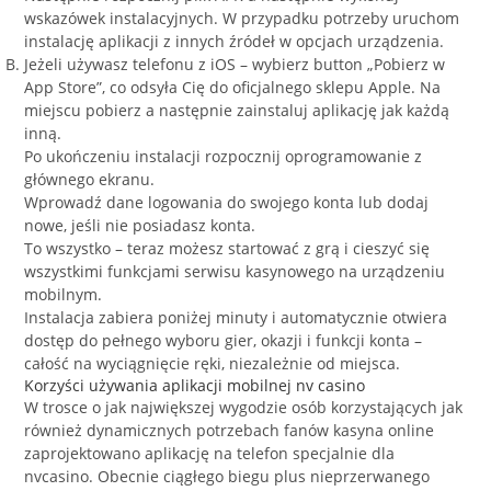
wskazówek instalacyjnych. W przypadku potrzeby uruchom
instalację aplikacji z innych źródeł w opcjach urządzenia.
Jeżeli używasz telefonu z iOS – wybierz button „Pobierz w
App Store”, co odsyła Cię do oficjalnego sklepu Apple. Na
miejscu pobierz a następnie zainstaluj aplikację jak każdą
inną.
Po ukończeniu instalacji rozpocznij oprogramowanie z
głównego ekranu.
Wprowadź dane logowania do swojego konta lub dodaj
nowe, jeśli nie posiadasz konta.
To wszystko – teraz możesz startować z grą i cieszyć się
wszystkimi funkcjami serwisu kasynowego na urządzeniu
mobilnym.
Instalacja zabiera poniżej minuty i automatycznie otwiera
dostęp do pełnego wyboru gier, okazji i funkcji konta –
całość na wyciągnięcie ręki, niezależnie od miejsca.
Korzyści używania aplikacji mobilnej nv casino
W trosce o jak największej wygodzie osób korzystających jak
również dynamicznych potrzebach fanów kasyna online
zaprojektowano aplikację na telefon specjalnie dla
nvcasino. Obecnie ciągłego biegu plus nieprzerwanego