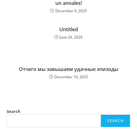
un annales!
December 9, 2025
Untitled
June 26, 2026
Отчего мы завышаем удачные эпизоды
December 19, 2025
Search
SEARCH