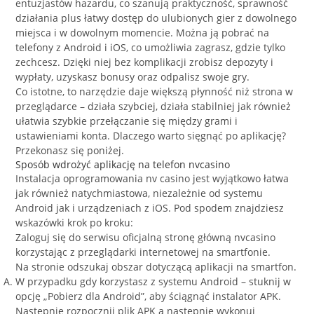
entuzjastów hazardu, co szanują praktyczność, sprawność
działania plus łatwy dostęp do ulubionych gier z dowolnego
miejsca i w dowolnym momencie. Można ją pobrać na
telefony z Android i iOS, co umożliwia zagrasz, gdzie tylko
zechcesz. Dzięki niej bez komplikacji zrobisz depozyty i
wypłaty, uzyskasz bonusy oraz odpalisz swoje gry.
Co istotne, to narzędzie daje większą płynność niż strona w
przeglądarce – działa szybciej, działa stabilniej jak również
ułatwia szybkie przełączanie się między grami i
ustawieniami konta. Dlaczego warto sięgnąć po aplikację?
Przekonasz się poniżej.
Sposób wdrożyć aplikację na telefon nvcasino
Instalacja oprogramowania nv casino jest wyjątkowo łatwa
jak również natychmiastowa, niezależnie od systemu
Android jak i urządzeniach z iOS. Pod spodem znajdziesz
wskazówki krok po kroku:
Zaloguj się do serwisu oficjalną stronę główną nvcasino
korzystając z przeglądarki internetowej na smartfonie.
Na stronie odszukaj obszar dotyczącą aplikacji na smartfon.
W przypadku gdy korzystasz z systemu Android – stuknij w
opcję „Pobierz dla Android”, aby ściągnąć instalator APK.
Następnie rozpocznij plik APK a następnie wykonuj