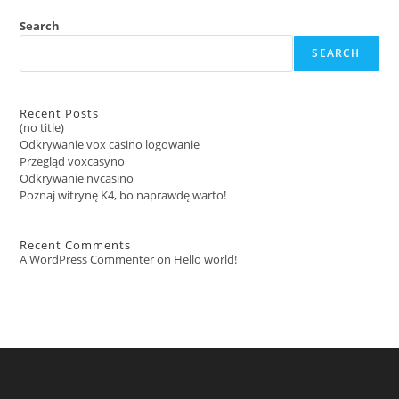
Search
SEARCH
Recent Posts
(no title)
Odkrywanie vox casino logowanie
Przegląd voxcasyno
Odkrywanie nvcasino
Poznaj witrynę K4, bo naprawdę warto!
Recent Comments
A WordPress Commenter
on
Hello world!