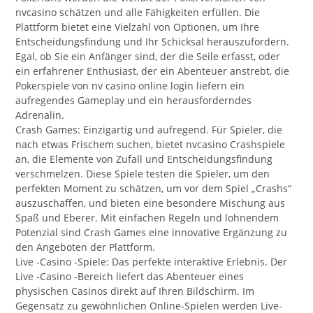
nvcasino schätzen und alle Fähigkeiten erfüllen. Die
Plattform bietet eine Vielzahl von Optionen, um Ihre
Entscheidungsfindung und Ihr Schicksal herauszufordern.
Egal, ob Sie ein Anfänger sind, der die Seile erfasst, oder
ein erfahrener Enthusiast, der ein Abenteuer anstrebt, die
Pokerspiele von nv casino online login liefern ein
aufregendes Gameplay und ein herausforderndes
Adrenalin.
Crash Games: Einzigartig und aufregend. Für Spieler, die
nach etwas Frischem suchen, bietet nvcasino Crashspiele
an, die Elemente von Zufall und Entscheidungsfindung
verschmelzen. Diese Spiele testen die Spieler, um den
perfekten Moment zu schätzen, um vor dem Spiel „Crashs“
auszuschaffen, und bieten eine besondere Mischung aus
Spaß und Eberer. Mit einfachen Regeln und lohnendem
Potenzial sind Crash Games eine innovative Ergänzung zu
den Angeboten der Plattform.
Live -Casino -Spiele: Das perfekte interaktive Erlebnis. Der
Live -Casino -Bereich liefert das Abenteuer eines
physischen Casinos direkt auf Ihren Bildschirm. Im
Gegensatz zu gewöhnlichen Online-Spielen werden Live-