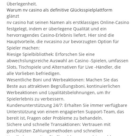
Überlegenheit.
Warum nv casino als definitive Glücksspielplattform
glänzt
nv casino hat seinen Namen als erstklassiges Online-Casino
festgelegt, indem er überlegene Qualität und ein
hervorragendes Casino-Erlebnis liefert. Hier sind die
Hauptvorteile, die nvcasino zur bevorzugten Option für
Spieler machen:
Riesige Spielbibliothek: Erforschen Sie eine
abwechslungsreiche Auswahl an Casino -Spielen, umfassen
Slots, Tischspiele und Alternativen für Live -Händler, die
alle Vorlieben befriedigen.
Wesentliche Boni und Werbeaktionen: Machen Sie das
Beste aus attraktiven Begrüßungsboni, kontinuierlichen
Werbeaktionen und Loyalitätsbelohnungen, um Ihr
Spielerlebnis zu verbessern.
Kundenunterstützung 24/7: Erhalten Sie immer verfügbare
Unterstützung von einem engagierten Support-Team, das
bereit ist, Fragen oder Probleme zu behandeln.
Sichere und schnelle Transaktionen: Vertrauen mit
geschützten Zahlungsmethoden und schnellen