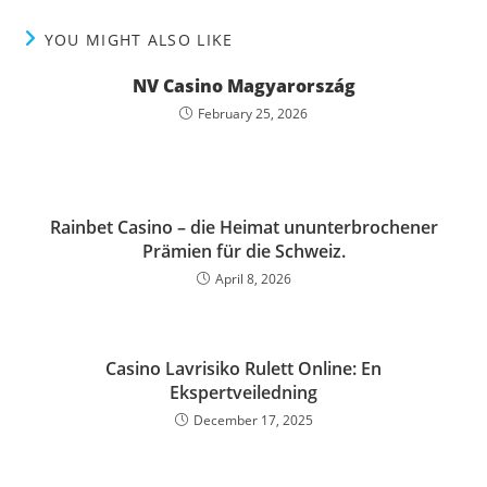
YOU MIGHT ALSO LIKE
NV Casino Magyarország
February 25, 2026
Rainbet Casino – die Heimat ununterbrochener
Prämien für die Schweiz.
April 8, 2026
Casino Lavrisiko Rulett Online: En
Ekspertveiledning
December 17, 2025