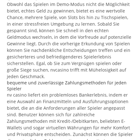
Obwohl das Spielen im Demo-Modus nicht die Möglichkeit
bietet, echtes Geld zu gewinnen, bietet es eine wertvolle
Chance, mehrere Spiele, von Slots bis hin zu Tischspielen,
in einer stressfreien Umgebung zu lernen. Sobald Sie
gespannt sind, können Sie schnell in den echten
Geldmodus wechseln, in dem die Vorfreude auf potenzielle
Gewinne liegt. Durch die vorherige Erkundung von Spielen
können Sie nachdenkliche Entscheidungen treffen und ein
gesicherteres und befriedigenderes Spielerlebnis
sicherstellen. Egal, ob Sie zum Vergnügen spielen oder
große Siege suchen, nvcasino trifft mit Mühelosigkeit auf
jeden Geschmack.
bequeme und zuverlässige Zahlungsmethoden für jeden
Spieler
nv casino liefert ein problemloses Bankerlebnis, indem er
eine Auswahl an Finanzmitteln und Ausführungsoptionen
bietet, die an die Anforderungen aller Spieler angepasst
sind. Benutzer können sich für zahlreiche
Zahlungsmethoden mit Kredit-/Debitkarten, beliebten E-
Wallets und sogar virtuellen Währungen für mehr Komfort
und Privatsphäre entscheiden. Zunächst können die Spieler