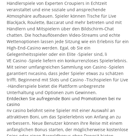
Händlerspiele von Experten Croupiers in Echtzeit
veranstaltet und eine soziale und ansprechende
Atmosphäre aufbauen. Spieler können Tische für Live
Blackjack, Roulette, Baccarat und mehr betreten und mit
Händlern und Mitspielern über den Bildschirm-Chat
chatten. Die hochauflösenden Video-Streams und echte
Wettenoptionen lassen jede Sitzung wie ein Erlebnis für ein
High-End-Casino werden. Egal, ob Sie ein
Gelegenheitsspieler oder ein Elite -Spieler sind, li
VE Casino -Spiele liefern ein konkurrenzloses Spielerlebnis.
Mit seiner umfangreichen Sammlung von Casino -Spielen
garantiert nvcasino, dass jeder Spieler etwas zu schätzen
trifft. Beginnend mit Slots und Casino -Tischspielen für Live
-Händlerspiele bietet die Plattform unbegrenzte
Unterhaltung und Optionen zum Gewinnen.
Entdecken Sie aufregende Boni und Promotionen bei nv
casino
nv casino belohnt seine Spieler mit einer Auswahl an
attraktiven Boni, um das Spielerlebnis von Anfang an zu
verbessern. Neue Benutzer können ihre Reise mit einem
anfänglichen Bonus starten, der möglicherweise kostenlose
Spins oder einen Bargeldbonus ohne Deposit bieten,