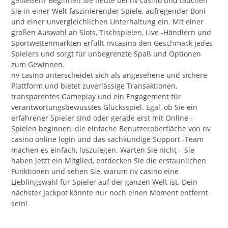
genießen? Beginnen Sie heute bei nv casino und tauchen
Sie in einer Welt faszinierender Spiele, aufregender Boni
und einer unvergleichlichen Unterhaltung ein. Mit einer
großen Auswahl an Slots, Tischspielen, Live -Händlern und
Sportwettenmärkten erfüllt nvcasino den Geschmack jedes
Spielers und sorgt für unbegrenzte Spaß und Optionen
zum Gewinnen.
nv casino unterscheidet sich als angesehene und sichere
Plattform und bietet zuverlässige Transaktionen,
transparentes Gameplay und ein Engagement für
verantwortungsbewusstes Glücksspiel. Egal, ob Sie ein
erfahrener Spieler sind oder gerade erst mit Online -
Spielen beginnen, die einfache Benutzeroberfläche von nv
casino online login und das sachkundige Support -Team
machen es einfach, loszulegen. Warten Sie nicht – Sie
haben jetzt ein Mitglied, entdecken Sie die erstaunlichen
Funktionen und sehen Sie, warum nv casino eine
Lieblingswahl für Spieler auf der ganzen Welt ist. Dein
nächster Jackpot könnte nur noch einen Moment entfernt
sein!