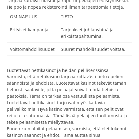
Tarjoaa kattavat tilastot ja raportit pelaajien edistymisestä.
Helppo ja nopea rekisteröinti ilman tarpeettomia tietoja.
OMINAISUUS
TIETO
Erityiset kampanjat
Tarjoukset juhlapyhinä ja
erikoistapahtumina.
Voittomahdollisuudet
Suuret mahdollisuudet voittaa.
Luotettavat nettikasinot ja heidän pelilisenssinsä
Varmista, että nettikasino tarjoaa riittävästi tietoa pelien
säännöistä ja ehdoista. Luotettavat kasinot tekevät tämän
helposti saataville, jotta pelaajat voivat tehdä tietoisia
päätöksiä. Tämä on tärkeä osa vastuullista pelaamista.
Luotettavat nettikasinot tarjoavat myös kattavia
pelivalikoimia. Hyvä kasino varmistaa, että sen pelit ovat
reiluja ja satunnaisia. Tämä lisää pelaajien luottamusta ja
tekee pelaamisesta miellyttävää.
Ennen kuin aloitat pelaamisen, varmista, että olet lukenut
kasinon säännöt ja ehdot. Tämä auttaa sinua