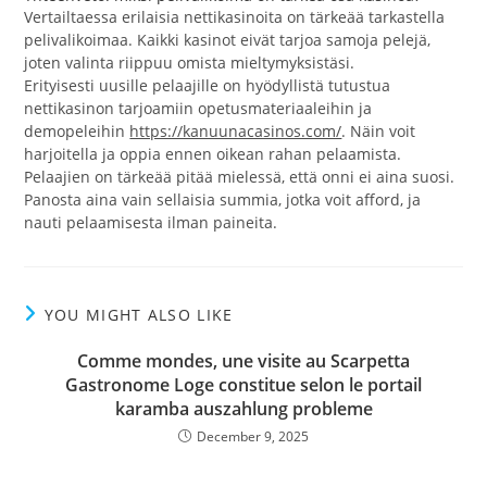
Vertailtaessa erilaisia nettikasinoita on tärkeää tarkastella
pelivalikoimaa. Kaikki kasinot eivät tarjoa samoja pelejä,
joten valinta riippuu omista mieltymyksistäsi.
Erityisesti uusille pelaajille on hyödyllistä tutustua
nettikasinon tarjoamiin opetusmateriaaleihin ja
demopeleihin
https://kanuunacasinos.com/
. Näin voit
harjoitella ja oppia ennen oikean rahan pelaamista.
Pelaajien on tärkeää pitää mielessä, että onni ei aina suosi.
Panosta aina vain sellaisia summia, jotka voit afford, ja
nauti pelaamisesta ilman paineita.
YOU MIGHT ALSO LIKE
Comme mondes, une visite au Scarpetta
Gastronome Loge constitue selon le portail
karamba auszahlung probleme
December 9, 2025