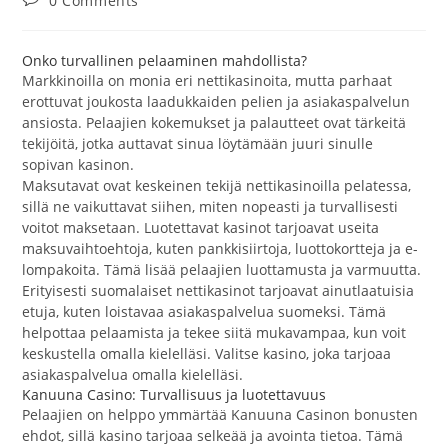
0 Comments
comments:
Onko turvallinen pelaaminen mahdollista?
Markkinoilla on monia eri nettikasinoita, mutta parhaat
erottuvat joukosta laadukkaiden pelien ja asiakaspalvelun
ansiosta. Pelaajien kokemukset ja palautteet ovat tärkeitä
tekijöitä, jotka auttavat sinua löytämään juuri sinulle
sopivan kasinon.
Maksutavat ovat keskeinen tekijä nettikasinoilla pelatessa,
sillä ne vaikuttavat siihen, miten nopeasti ja turvallisesti
voitot maksetaan. Luotettavat kasinot tarjoavat useita
maksuvaihtoehtoja, kuten pankkisiirtoja, luottokortteja ja e-
lompakoita. Tämä lisää pelaajien luottamusta ja varmuutta.
Erityisesti suomalaiset nettikasinot tarjoavat ainutlaatuisia
etuja, kuten loistavaa asiakaspalvelua suomeksi. Tämä
helpottaa pelaamista ja tekee siitä mukavampaa, kun voit
keskustella omalla kielelläsi. Valitse kasino, joka tarjoaa
asiakaspalvelua omalla kielelläsi.
Kanuuna Casino: Turvallisuus ja luotettavuus
Pelaajien on helppo ymmärtää Kanuuna Casinon bonusten
ehdot, sillä kasino tarjoaa selkeää ja avointa tietoa. Tämä