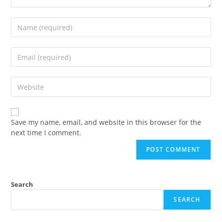
Enter
your
name
Enter
or
your
username
email
to
Enter
address
comment
your
to
website
comment
URL
Save my name, email, and website in this browser for the
(optional)
next time I comment.
Search
SEARCH