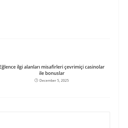
Eğlence ilgi alanları misafirleri çevrimiçi casinolar
ile bonuslar
December 5, 2025