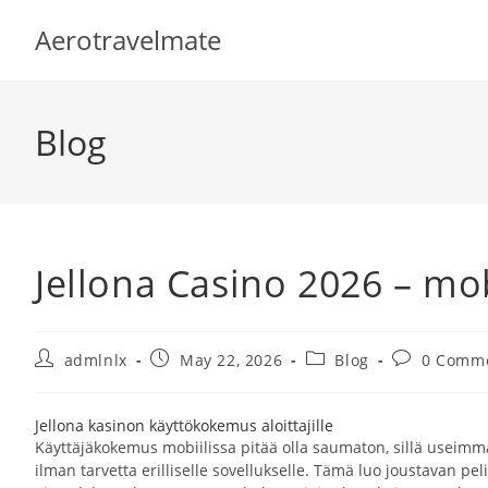
Skip
Aerotravelmate
to
content
Blog
Jellona Casino 2026 – mob
Post
Post
Post
Post
admlnlx
May 22, 2026
Blog
0 Comm
author:
published:
category:
comments:
Jellona kasinon käyttökokemus aloittajille
Käyttäjäkokemus mobiilissa pitää olla saumaton, sillä useimmat
ilman tarvetta erilliselle sovellukselle. Tämä luo joustavan 