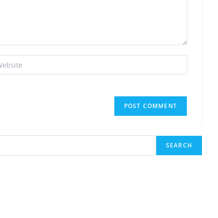
er
ur
site
L
tional)
SEARCH