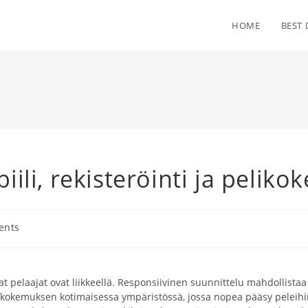
HOME
BEST 
iili, rekisteröinti ja pelik
ents
 pelaajat ovat liikkeellä. Responsiivinen suunnittelu mahdollistaa
pelikokemuksen kotimaisessa ympäristössä, jossa nopea pääsy peleihi