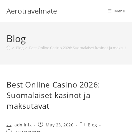
Skip
Aerotravelmate
to
Menu
content
Blog
>
Blog
>
Best Online Casino 2026: Suomalaiset kasinot ja maksutav
Best Online Casino 2026:
Suomalaiset kasinot ja
maksutavat
Post
Post
Post
admlnlx
May 23, 2026
Blog
author:
published:
category:
Post