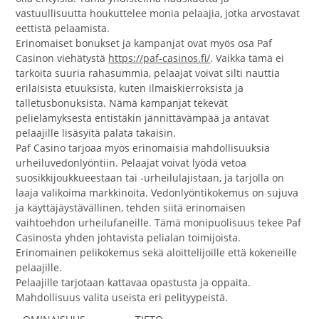
vastuullisuutta houkuttelee monia pelaajia, jotka arvostavat
eettistä pelaamista.
Erinomaiset bonukset ja kampanjat ovat myös osa Paf
Casinon viehätystä
https://paf-casinos.fi/
. Vaikka tämä ei
tarkoita suuria rahasummia, pelaajat voivat silti nauttia
erilaisista etuuksista, kuten ilmaiskierroksista ja
talletusbonuksista. Nämä kampanjat tekevät
pelielämyksestä entistäkin jännittävämpää ja antavat
pelaajille lisäsyitä palata takaisin.
Paf Casino tarjoaa myös erinomaisia mahdollisuuksia
urheiluvedonlyöntiin. Pelaajat voivat lyödä vetoa
suosikkijoukkueestaan tai -urheilulajistaan, ja tarjolla on
laaja valikoima markkinoita. Vedonlyöntikokemus on sujuva
ja käyttäjäystävällinen, tehden siitä erinomaisen
vaihtoehdon urheilufaneille. Tämä monipuolisuus tekee Paf
Casinosta yhden johtavista pelialan toimijoista.
Erinomainen pelikokemus sekä aloittelijoille että kokeneille
pelaajille.
Pelaajille tarjotaan kattavaa opastusta ja oppaita.
Mahdollisuus valita useista eri pelityypeistä.