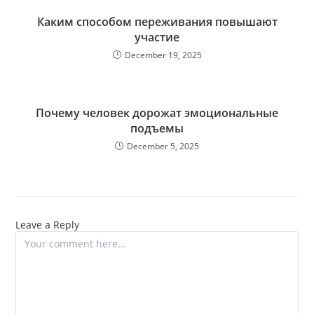
Каким способом переживания повышают
участие
December 19, 2025
Почему человек дорожат эмоциональные
подъемы
December 5, 2025
Leave a Reply
Comment