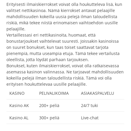
Erityisesti ilmaiskierrokset voivat olla houkutteleva lisä, kun
valitset nettikasinoa. Nämä kierrokset antavat pelaajille
mahdollisuuden kokeilla uusia pelejä ilman taloudellista
riskiä, mikä tekee niistä erinomaisen vaihtoehdon uusille
pelaajille.
Vertaillessasi eri nettikasinoita, huomaat, että
bonustarjoukset vaihtelevat suuresti. Joissakin kasinoissa
on suuret bonukset, kun taas toiset saattavat tarjota
pienempiä, mutta useampia etuja. Tämä tekee vertailusta
oleellista, jotta löydät parhaan tarjouksen.
Bonukset, kuten ilmaiskierrokset, voivat olla ratkaisevassa
asemassa kasinon valinnassa. Ne tarjoavat mahdollisuuden
kokeilla pelejä ilman taloudellista riskiä. Tämä voi olla
erityisen houkuttelevaa uusille pelaajille.
KASINO
PELIVALIKOIMA
ASIAKASPALVELU
Kasino AK
200+ peliä
24/7 tuki
Kasino AL
300+ peliä
Live-chat