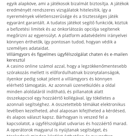
egyik alapköve, ami a játékosok bizalmát biztosítja. A játékok
eredményét rendszeres vizsgálatok hitelesítik, így a
nyeremények véletlenszerűsége és a tisztességes játék
egyaránt garantált. A tudatos játékot segítő funkciók, köztük
a befizetési limitek és az önkorlátozás opciója segítenek
megőrizni az egyensúlyt. A platform adatvédelmi irányelvei
könnyen érthetők, így pontosan tudod, hogyan védik a
személyes adataidat.
Villámgyors és figyelmes ügyfélszolgálat chaten és e-mailen
keresztül
A casino online számol azzal, hogy a legzökkenőmentesebb
szórakozás mellett is előfordulhatnak bizonytalanságok,
ilyenkor pedig sokat jelent a villámgyors és könnyen
elérhető támogatás. Az azonnali üzenetküldés a oldal
minden aloldaláról indítható, és pillanatok alatt
összekapcsol egy hozzáértő kollégával, így tökéletes a
azonnali segítséghez. A összetettebb témákat elektronikus
levélben kezelheted, ahol alaposan kifejtheted a kérdésed,
és alapos választ kapsz. Bárhogyan is veszed fel a
kapcsolatot, a ügyfélszolgálat udvarias és hozzáértő marad.
A operátorok magyarul is nyújtanak segítséget, és