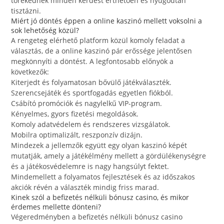
törekednek minden kérdést érthetően és nyugodtan
tisztázni.
Miért jó döntés éppen a online kaszinó mellett voksolni a
sok lehetőség közül?
A rengeteg elérhető platform közül komoly feladat a
választás, de a online kaszinó pár erőssége jelentősen
megkönnyíti a döntést. A legfontosabb előnyök a
következők:
Kiterjedt és folyamatosan bővülő játékválaszték.
Szerencsejáték és sportfogadás egyetlen fiókból.
Csábító promóciók és nagylelkű VIP-program.
Kényelmes, gyors fizetési megoldások.
Komoly adatvédelem és rendszeres vizsgálatok.
Mobilra optimalizált, reszponzív dizájn.
Mindezek a jellemzők együtt egy olyan kaszinó képét
mutatják, amely a játékélmény mellett a gördülékenységre
és a játékosvédelemre is nagy hangsúlyt fektet.
Mindemellett a folyamatos fejlesztések és az időszakos
akciók révén a választék mindig friss marad.
Kinek szól a befizetés nélküli bónusz casino, és mikor
érdemes mellette dönteni?
Végeredményben a befizetés nélküli bónusz casino