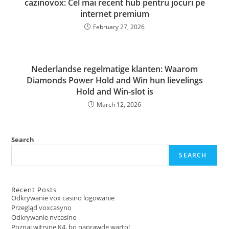
cazinovox: Cel mai recent hub pentru jocuri pe
internet premium
February 27, 2026
Nederlandse regelmatige klanten: Waarom
Diamonds Power Hold and Win hun lievelings
Hold and Win-slot is
March 12, 2026
Search
SEARCH
Recent Posts
Odkrywanie vox casino logowanie
Przegląd voxcasyno
Odkrywanie nvcasino
Poznaj witrynę K4, bo naprawdę warto!