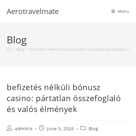
Skip
Aerotravelmate
to
Menu
content
Blog
>
Blog
>
befizetés nélküli bónusz casino: pártatlan összefoglaló és
befizetés nélküli bónusz
casino: pártatlan összefoglaló
és valós élmények
Post
Post
Post
admlnlx
June 5, 2026
Blog
author:
published:
category: