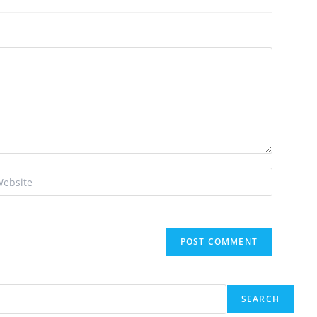
er
ur
site
L
tional)
SEARCH