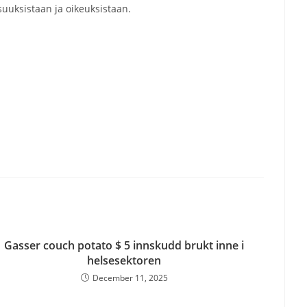
isuuksistaan ja oikeuksistaan.
Gasser couch potato $ 5 innskudd brukt inne i
helsesektoren
December 11, 2025