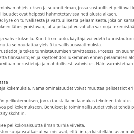
oivan ohjeistuksen ja suunnitelman, jossa vastuulliset pelitavat 
lisuudet ovat helposti hahmotettavissa heti alusta alkaen.
e: kyse on turvallisesta ja vastuullisesta pelaamisesta, joka on samal
ukeen lähestymistavan, jotta pelaajat voivat olla varmoja tekemistää
ja vahvistuksella. Kun tili on luotu, käyttäjä voi edetä tunnistaut
mutta se noudattaa yleisiä turvallisuusvaatimuksia.
erustiedot ja tekee tunnistautumisen tarvittaessa. Prosessi on suunnit
että tilinsääntöjen ja käyttöehdon lukeminen ennen pelaamisen aloi
rvitaan perustietoja ja mahdollisesti vahvistus. Näin varmistetaan t
kassa
keja kokemuksia. Nämä ominaisuudet voivat muuttaa pelisessiot erilaisi
nön pelikokemuksen, jonka taustalla on laadukas tekninen toteutus.
arvoa pelikokemukseen. Bonukset ja toiminnallisuudet voivat tehd
sityiskohtiin.
ukee pelikokonaisuutta ilman turhia viiveitä.
ston suojausratkaisut varmistavat, että tietoja käsitellään asianmukai