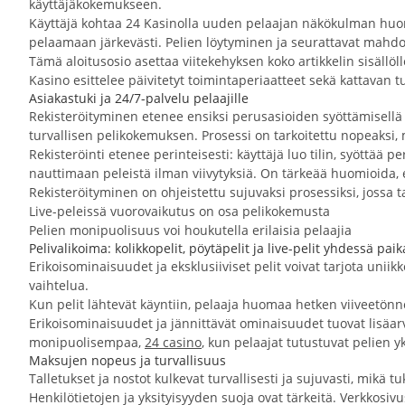
käyttäjäkokemukseen.
Käyttäjä kohtaa 24 Kasinolla uuden pelaajan näkökulman huomi
pelaamaan järkevästi. Pelien löytyminen ja seurattavat mahdol
Tämä aloitusosio asettaa viitekehyksen koko artikkelin sisällöll
Kasino esittelee päivitetyt toimintaperiaatteet sekä kattavan t
Asiakastuki ja 24/7-palvelu pelaajille
Rekisteröityminen etenee ensiksi perusasioiden syöttämisellä 
turvallisen pelikokemuksen. Prosessi on tarkoitettu nopeaksi, 
Rekisteröinti etenee perinteisesti: käyttäjä luo tilin, syöttää p
nauttimaan peleistä ilman viivytyksiä. On tärkeää huomioida, 
Rekisteröityminen on ohjeistettu sujuvaksi prosessiksi, jossa ta
Live-peleissä vuorovaikutus on osa pelikokemusta
Pelien monipuolisuus voi houkutella erilaisia pelaajia
Pelivalikoima: kolikkopelit, pöytäpelit ja live-pelit yhdessä pai
Erikoisominaisuudet ja eksklusiiviset pelit voivat tarjota uniik
vaihtelua.
Kun pelit lähtevät käyntiin, pelaaja huomaa hetken viiveetön
Erikoisominaisuudet ja jännittävät ominaisuudet tuovat lisä
monipuolisempaa,
24 casino
, kun pelaajat tutustuvat pelien yk
Maksujen nopeus ja turvallisuus
Talletukset ja nostot kulkevat turvallisesti ja sujuvasti, mikä t
Henkilötietojen ja yksityisyyden suoja ovat tärkeitä. Verkkosivu