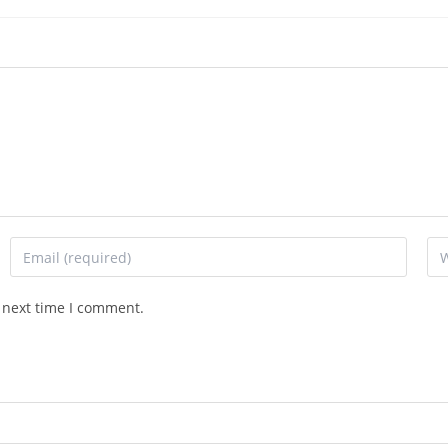
Enter
Ent
your
yo
email
web
 next time I comment.
address
UR
to
(op
comment